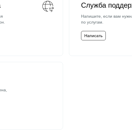
а
Служба поддер
мя
Напишите, если вам нужн
он.
по услугам.
Написать
ена,